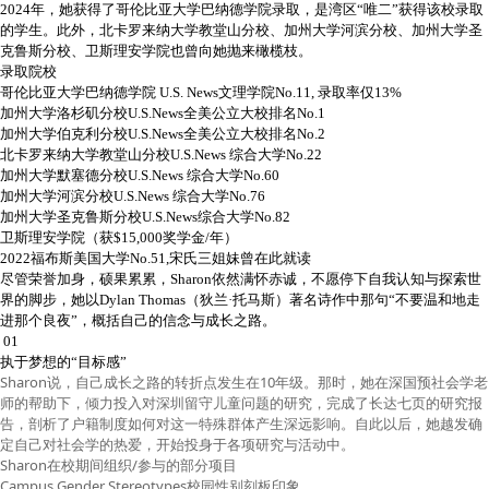
2024年，她获得了哥伦比亚大学巴纳德学院录取，是湾区“唯二”获得该校录取
的学生。此外，北卡罗来纳大学教堂山分校、加州大学河滨分校、加州大学圣
克鲁斯分校、卫斯理安学院也曾向她抛来橄榄枝。
录取院校
哥伦比亚大学巴纳德学院 U.S. News文理学院No.11, 录取率仅13%
加州大学洛杉矶分校U.S.News全美公立大校排名No.1
加州大学伯克利分校U.S.News全美公立大校排名No.2
北卡罗来纳大学教堂山分校U.S.News 综合大学No.22
加州大学默塞德分校U.S.News 综合大学No.60
加州大学河滨分校U.S.News 综合大学No.76
加州大学圣克鲁斯分校U.S.News综合大学No.82
卫斯理安学院（获$15,000奖学金/年）
2022福布斯美国大学No.51,宋氏三姐妹曾在此就读
尽管荣誉加身，硕果累累，Sharon依然满怀赤诚，不愿停下自我认知与探索世
界的脚步，她以Dylan Thomas（狄兰·托马斯）著名诗作中那句“不要温和地走
进那个良夜”，概括自己的信念与成长之路。
01
执于梦想的“目标感”
Sharon说，自己成长之路的转折点发生在10年级。那时，她在深国预社会学老
师的帮助下，倾力投入对深圳留守儿童问题的研究，完成了长达七页的研究报
告，剖析了户籍制度如何对这一特殊群体产生深远影响。自此以后，她越发确
定自己对社会学的热爱，开始投身于各项研究与活动中。
Sharon在校期间组织/参与的部分项目
Campus Gender Stereotypes校园性别刻板印象