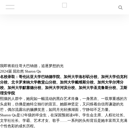
我即将前往哥大巴纳德，追逐梦想的光
2024届 屈欣然 Sharon Qu
名校录取：哥伦比亚大学巴纳德学院、加州大学洛杉矶分校、加州大学伯克利
分校、北卡罗来纳大学教堂山分校、加州大学戴维斯分校、加州大学尔湾分
校、加州大学默塞德分校、加州大学河滨分校、加州大学圣克鲁斯分校、卫斯
理安学院
熙攘的人群中，她宛如一幅流动的黑白艺术肖像，一身黑衣、一双厚重感的方
头皮鞋，仿佛是她特立独行的宣言。她眼神坚定，又闪烁着自信而谦逊的光
芒，偶尔流露出的腼腆笑意，如同月光轻拂湖面，宁静却不乏力量。
Sharon Qu是12年级的毕业生，在深国预就读4年。学生会主席、人权社社长、
文学社社长、学霸、艺术才女、歌手……一系列的头衔背后是她丰富而又充满
个性色彩的成长历程。