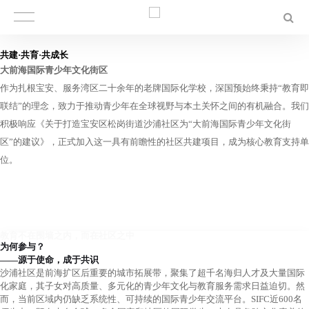
共建·共育·共成长
大前海国际青少年文化街区
作为扎根宝安、服务湾区二十余年的老牌国际化学校，深国预始终秉持“教育即
联结”的理念，致力于推动青少年在全球视野与本土关怀之间的有机融合。我们
积极响应《关于打造宝安区松岗街道沙浦社区为“大前海国际青少年文化街
区”的建议》，正式加入这一具有前瞻性的社区共建项目，成为核心教育支持单
位。
教育不在围墙之内，而在社区之中
为何参与？
——源于使命，成于共识
沙浦社区是前海扩区后重要的城市拓展带，聚集了超千名海归人才及大量国际
化家庭，其子女对高质量、多元化的青少年文化与教育服务需求日益迫切。然
而，当前区域内仍缺乏系统性、可持续的国际青少年交流平台。SIFC近600名