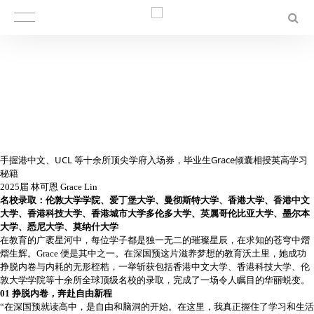
手握港中文、UCL 等十余所顶尖学府入场券，毕业生Grace倾囊相授英高学习
秘籍
2025届 林可恩 Grace Lin
名校录取：伦敦大学学院、爱丁堡大学、曼彻斯特大学、香港大学、香港中文
大学、香港科技大学、香港城市大学多伦多大学、英属哥伦比亚大学、墨尔本
大学、悉尼大学、莫纳什大学
在教育的广袤星河中，每位学子都是独一无二的璀璨星辰，在求知的苍穹中熠
熠生辉。Grace 便是其中之一。在深国预这片滋养梦想的教育沃土里，她成功
挣脱内卷与内耗的无形桎梏，一举斩获包括香港中文大学、香港科技大学、伦
敦大学学院等十余所全球顶级名校的录取，完成了一场令人瞩目的华丽蜕变。
01 挣脱内卷，奔赴自由新程
“在深国预就读高中，是自由和脑洞的开始。在这里，我真正握住了学习和生活