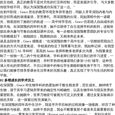
的主动权。真正的教育不是对天性的打压和控制，而是发掘并引导。 与大多数
传统学校不同，我认为深国预成功实现了这一点。”
在初中阶段，Grace 所在的教育环境竞争异常激烈，同龄人常常深陷内卷与内
耗交织而成的汹涌漩涡，苦苦挣扎。而深国预的出现，宛如黑暗中的一道曙
光，彻底扭转了她前行的轨迹 —— 高中转学至此，Grace 仿若踏入自由成长的
新天地。在深国预的四年时光里，她不仅获得了自主选择学科的权利，还能依
据自身兴趣与节奏自由规划课外活动。每一步都在深国预教育团队的专业引导
与前瞻规划下，稳稳踏出，既拥抱自由，又精准奔赴未来。
谈及这段转变，Grace 感慨道：“在深国预的整个高中生涯，一切都按照我自己
喜欢的方式与进度推进。 学校真的给足了我尊重与支持。我始终记得，在我坚
持选满五门 AL 学科时，英高的 Jamie 老师和教务老师多次沟通，为我量身定
制了一份独一无二的个性化课程表。学科老师们密切关注我们的学习进度，一
旦发现问题便及时答疑解惑，并时常热情地邀请我们参加‘小灶’辅导。这种充
满人性化的管理模式，不仅让班级中的每位学生都能积极投身于学习，同时也
让我们能够尽情享受课余生活带来的无限乐趣，真正实现了学习与生活的和谐
平衡。”
02 多维成长的学术沃土
在深国预，Grace 对生物学科的热爱如种子般生根发芽，茁壮成长。她钟情于
生物，源于其学习逻辑所带来的确定性与精确性，以及生物学科与现实世界的
紧密联系。在她眼中，世界万物皆可被视为可定义的变量，通过反复实验揭示
彼此关联， 这一探索过程充满魅力。
“在深国预的四年高中生活中，我追寻升学目标的过程就像一场慢跑，经历了种
种挫折与收获。然而，始终不变的是，我会不断重复那个最基本且最重要的实
验操作 ——‘重复并计算平均值（Repeat and calculate mean）’ ，直到达成目